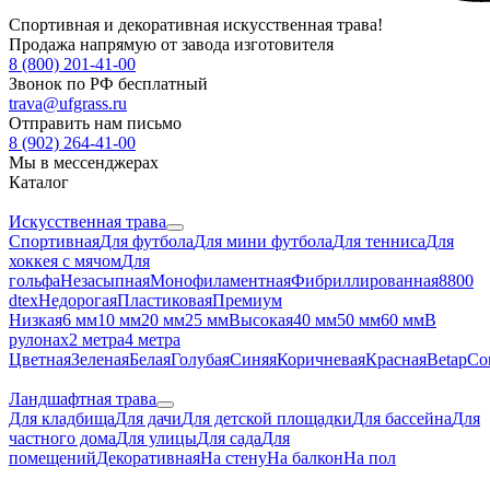
Спортивная и декоративная искусственная трава!
Продажа напрямую от завода изготовителя
8 (800) 201-41-00
Звонок по РФ бесплатный
trava@ufgrass.ru
Отправить нам письмо
8 (902) 264-41-00
Мы в мессенджерах
Каталог
Искусственная трава
Спортивная
Для футбола
Для мини футбола
Для тенниса
Для
хоккея с мячом
Для
гольфа
Незасыпная
Монофиламентная
Фибриллированная
8800
dtex
Недорогая
Пластиковая
Премиум
Низкая
6 мм
10 мм
20 мм
25 мм
Высокая
40 мм
50 мм
60 мм
В
рулонах
2 метра
4 метра
Цветная
Зеленая
Белая
Голубая
Синяя
Коричневая
Красная
Betap
Co
Ландшафтная трава
Для кладбища
Для дачи
Для детской площадки
Для бассейна
Для
частного дома
Для улицы
Для сада
Для
помещений
Декоративная
На стену
На балкон
На пол