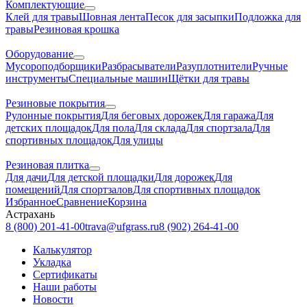
Комплектующие
Клей для травы
Шовная лента
Песок для засыпки
Подложка для
травы
Резиновая крошка
Оборудование
Мусороподборщики
Разбрасыватели
Разуплотнители
Ручные
инструменты
Специальные машин
Щётки для травы
Резиновые покрытия
Рулонные покрытия
Для беговых дорожек
Для гаража
Для
детских площадок
Для пола
Для склада
Для спортзала
Для
спортивных площадок
Для улицы
Резиновая плитка
Для дачи
Для детской площадки
Для дорожек
Для
помещений
Для спортзалов
Для спортивных площадок
Избранное
Сравнение
Корзина
Астрахань
8 (800) 201-41-00
trava@ufgrass.ru
8 (902) 264-41-00
Калькулятор
Укладка
Сертификаты
Наши работы
Новости