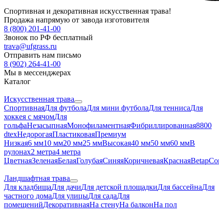
Спортивная и декоративная искусственная трава!
Продажа напрямую от завода изготовителя
8 (800) 201-41-00
Звонок по РФ бесплатный
trava@ufgrass.ru
Отправить нам письмо
8 (902) 264-41-00
Мы в мессенджерах
Каталог
Искусственная трава
Спортивная
Для футбола
Для мини футбола
Для тенниса
Для
хоккея с мячом
Для
гольфа
Незасыпная
Монофиламентная
Фибриллированная
8800
dtex
Недорогая
Пластиковая
Премиум
Низкая
6 мм
10 мм
20 мм
25 мм
Высокая
40 мм
50 мм
60 мм
В
рулонах
2 метра
4 метра
Цветная
Зеленая
Белая
Голубая
Синяя
Коричневая
Красная
Betap
Co
Ландшафтная трава
Для кладбища
Для дачи
Для детской площадки
Для бассейна
Для
частного дома
Для улицы
Для сада
Для
помещений
Декоративная
На стену
На балкон
На пол