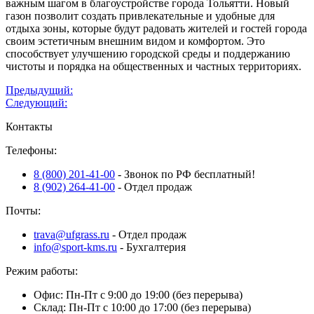
важным шагом в благоустройстве города Тольятти. Новый
газон позволит создать привлекательные и удобные для
отдыха зоны, которые будут радовать жителей и гостей города
своим эстетичным внешним видом и комфортом. Это
способствует улучшению городской среды и поддержанию
чистоты и порядка на общественных и частных территориях.
Навигация
Предыдущий:
Следующий:
по
Контакты
записям
Телефоны:
8 (800) 201-41-00
- Звонок по РФ бесплатный!
8 (902) 264-41-00
- Отдел продаж
Почты:
trava@ufgrass.ru
- Отдел продаж
info@sport-kms.ru
- Бухгалтерия
Режим работы:
Офис: Пн-Пт с 9:00 до 19:00 (без перерыва)
Склад: Пн-Пт с 10:00 до 17:00 (без перерыва)