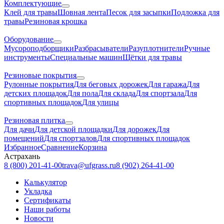
Комплектующие
Клей для травы
Шовная лента
Песок для засыпки
Подложка для
травы
Резиновая крошка
Оборудование
Мусороподборщики
Разбрасыватели
Разуплотнители
Ручные
инструменты
Специальные машин
Щётки для травы
Резиновые покрытия
Рулонные покрытия
Для беговых дорожек
Для гаража
Для
детских площадок
Для пола
Для склада
Для спортзала
Для
спортивных площадок
Для улицы
Резиновая плитка
Для дачи
Для детской площадки
Для дорожек
Для
помещений
Для спортзалов
Для спортивных площадок
Избранное
Сравнение
Корзина
Астрахань
8 (800) 201-41-00
trava@ufgrass.ru
8 (902) 264-41-00
Калькулятор
Укладка
Сертификаты
Наши работы
Новости