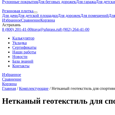
Рулонные покрытия
Для беговых дорожек
Для гаража
Для детск
Резиновая плитка
Для дачи
Для детской площадки
Для дорожек
Для помещений
Для
Избранное
Сравнение
Корзина
Астрахань
8 (800) 201-41-00
trava@ufgrass.ru
8 (902) 264-41-00
Калькулятор
Укладка
Сертификаты
Наши работы
Новости
База знаний
Контакты
Избранное
Сравнение
Корзина
Главная
/
Комплектующие
/
Нетканый геотекстиль для спортив
Нетканый геотекстиль для сп