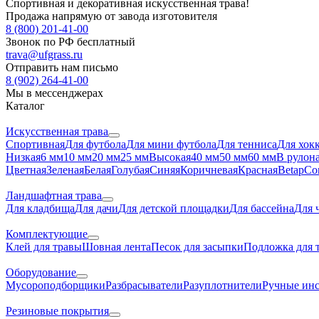
Спортивная и декоративная искусственная трава!
Продажа напрямую от завода изготовителя
8 (800) 201-41-00
Звонок по РФ бесплатный
trava@ufgrass.ru
Отправить нам письмо
8 (902) 264-41-00
Мы в мессенджерах
Каталог
Искусственная трава
Спортивная
Для футбола
Для мини футбола
Для тенниса
Для хок
Низкая
6 мм
10 мм
20 мм
25 мм
Высокая
40 мм
50 мм
60 мм
В рулон
Цветная
Зеленая
Белая
Голубая
Синяя
Коричневая
Красная
Betap
Co
Ландшафтная трава
Для кладбища
Для дачи
Для детской площадки
Для бассейна
Для 
Комплектующие
Клей для травы
Шовная лента
Песок для засыпки
Подложка для 
Оборудование
Мусороподборщики
Разбрасыватели
Разуплотнители
Ручные ин
Резиновые покрытия