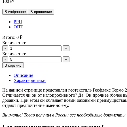
100
₽
/
В избранное
В сравнение
РРЦ
ОПТ
Итого:
0
₽
Количество:
-
+
Количество:
-
+
В корзину
Описание
Характеристики
На данной странице представлен геотекстиль Геофлакс Термо 
Отличается ли он от иглопробивного? Да. Он прочнее (более в
добавки. При этом он обладает всеми базовыми преимущества
отдают предпочтение именно ему.
Внимание! Товар получил в России все необходимые документ
Где применяется и зачем нужен?