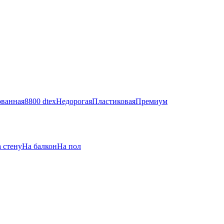
ванная
8800 dtex
Недорогая
Пластиковая
Премиум
 стену
На балкон
На пол