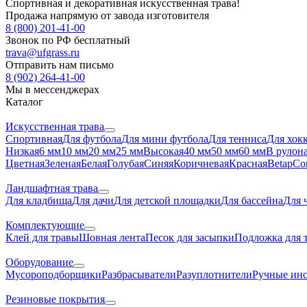
Спортивная и декоративная искусственная трава!
Продажа напрямую от завода изготовителя
8 (800) 201-41-00
Звонок по РФ бесплатный
trava@ufgrass.ru
Отправить нам письмо
8 (902) 264-41-00
Мы в мессенджерах
Каталог
Искусственная трава
Спортивная
Для футбола
Для мини футбола
Для тенниса
Для хок
Низкая
6 мм
10 мм
20 мм
25 мм
Высокая
40 мм
50 мм
60 мм
В рулон
Цветная
Зеленая
Белая
Голубая
Синяя
Коричневая
Красная
Betap
Co
Ландшафтная трава
Для кладбища
Для дачи
Для детской площадки
Для бассейна
Для 
Комплектующие
Клей для травы
Шовная лента
Песок для засыпки
Подложка для 
Оборудование
Мусороподборщики
Разбрасыватели
Разуплотнители
Ручные ин
Резиновые покрытия