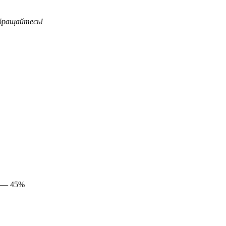
бращайтесь!
м — 45%