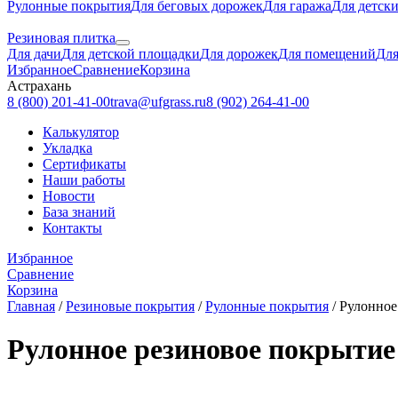
Рулонные покрытия
Для беговых дорожек
Для гаража
Для детск
Резиновая плитка
Для дачи
Для детской площадки
Для дорожек
Для помещений
Для
Избранное
Сравнение
Корзина
Астрахань
8 (800) 201-41-00
trava@ufgrass.ru
8 (902) 264-41-00
Калькулятор
Укладка
Сертификаты
Наши работы
Новости
База знаний
Контакты
Избранное
Сравнение
Корзина
Главная
/
Резиновые покрытия
/
Рулонные покрытия
/
Рулонное
Рулонное резиновое покрытие