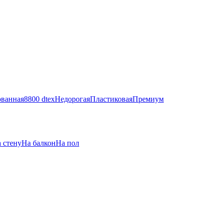
ванная
8800 dtex
Недорогая
Пластиковая
Премиум
 стену
На балкон
На пол